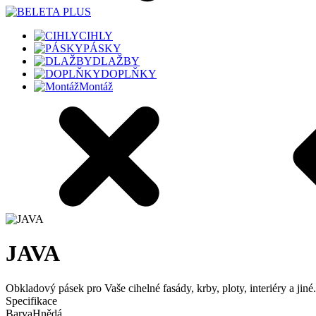
CIHLY
PÁSKY
DLAŽBY
DOPLŇKY
Montáž
JAVA
Obkladový pásek pro Vaše cihelné fasády, krby, ploty, interiéry a jiné.
Specifikace
Barva
Hnědá