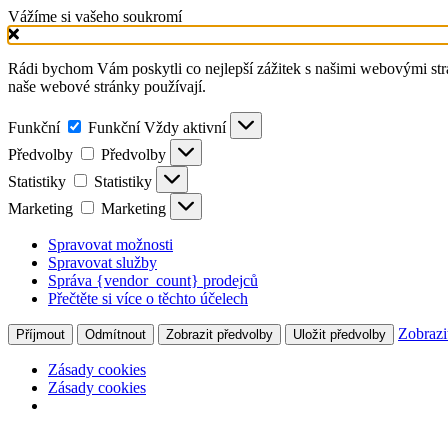
Vážíme si vašeho soukromí
Rádi bychom Vám poskytli co nejlepší zážitek s našimi webovými strán
naše webové stránky používají.
Funkční
Funkční
Vždy aktivní
Předvolby
Předvolby
Statistiky
Statistiky
Marketing
Marketing
Spravovat možnosti
Spravovat služby
Správa {vendor_count} prodejců
Přečtěte si více o těchto účelech
Zobrazi
Příjmout
Odmítnout
Zobrazit předvolby
Uložit předvolby
Zásady cookies
Zásady cookies