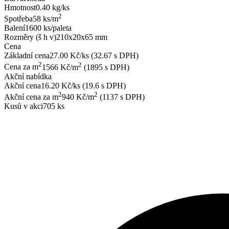
Hmotnost
0.40 kg/ks
2
Spotřeba
58 ks/m
Balení
1600 ks/paleta
Rozměry (š h v)
210x20x65 mm
Cena
Základní cena
27.00 Kč/ks (32.67 s DPH)
2
2
Cena za m
1566 Kč/m
(1895 s DPH)
Akční nabídka
Akční cena
16.20 Kč/ks (19.6 s DPH)
2
2
Akční cena za m
940 Kč/m
(1137 s DPH)
Kusů v akci
705 ks