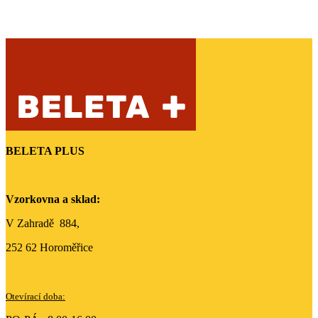
BELETA PLUS
Vzorkovna a sklad:
V Zahradě 884,
252 62 Horoměřice
Otevírací doba: