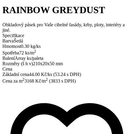
RAINBOW GREYDUST
Obkladový pásek pro Vaše cihelné fasády, krby, ploty, interiéry a
jiné.
Specifikace
Barva
Šedá
Hmotnost
0.30 kg/ks
2
Spotřeba
72 ks/m
Balení
Array ks/paleta
Rozměry (š h v)
210x20x50 mm
Cena
Základní cena
44.00 Kč/ks (53.24 s DPH)
2
2
Cena za m
3168 Kč/m
(3833 s DPH)