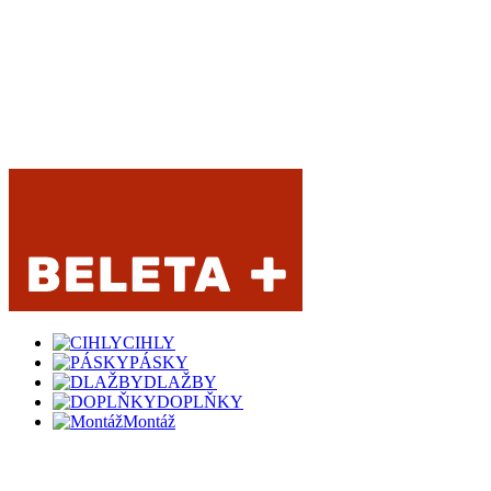
CIHLY
PÁSKY
DLAŽBY
DOPLŇKY
Montáž