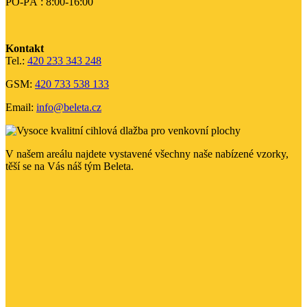
PO-PÁ : 8:00-16:00
Kontakt
Tel.:
420 233 343 248
GSM:
420 733 538 133
Email:
info@beleta.cz
V našem areálu najdete vystavené všechny naše nabízené vzorky,
těší se na Vás náš tým Beleta.