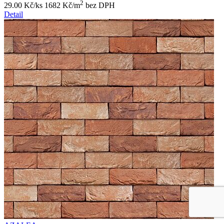
2
29.00 Kč/ks
1682 Kč/m
bez DPH
Detail