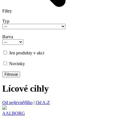
Filtry
Typ
Barva
Jen produkty v akci
Novinky
Lícové cihly
Od nejlevnějšího
|
Od A-Z
AALBORG