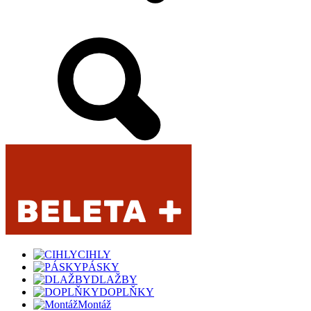
CIHLY
PÁSKY
DLAŽBY
DOPLŇKY
Montáž