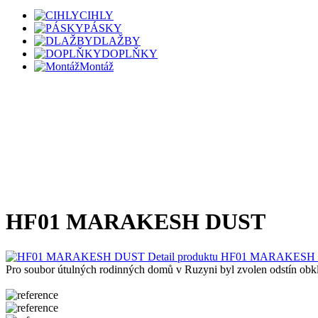
CIHLY
PÁSKY
DLAŽBY
DOPLŇKY
Montáž
HF01 MARAKESH DUST
Detail produktu HF01 MARAKESH 
Pro soubor útulných rodinných domů v Ruzyni byl zvolen odstín obkl