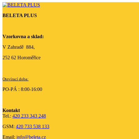
BELETA PLUS
Vzorkovna a sklad:
V Zahradě 884,
252 62 Horoměřice
Otevírací doba:
PO-PÁ : 8:00-16:00
Kontakt
Tel.:
420 233 343 248
GSM:
420 733 538 133
Email:
info@beleta.cz