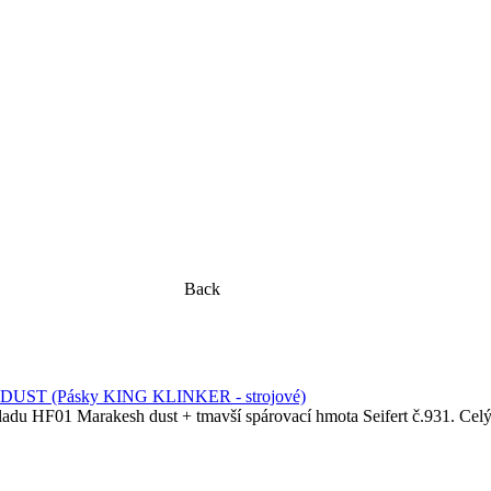
Back
DUST (Pásky KING KLINKER - strojové)
adu HF01 Marakesh dust + tmavší spárovací hmota Seifert č.931. Celý 